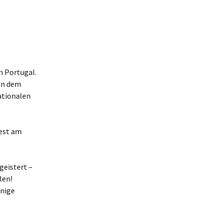
n Portugal.
ben dem
ationalen
est am
geistert –
len!
inige