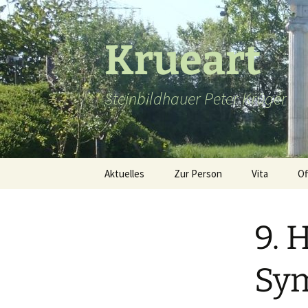
Zum
Inhalt
springen
Krueart
Steinbildhauer Peter Krüger
Aktuelles
Zur Person
Vita
Of
9. 
Sy