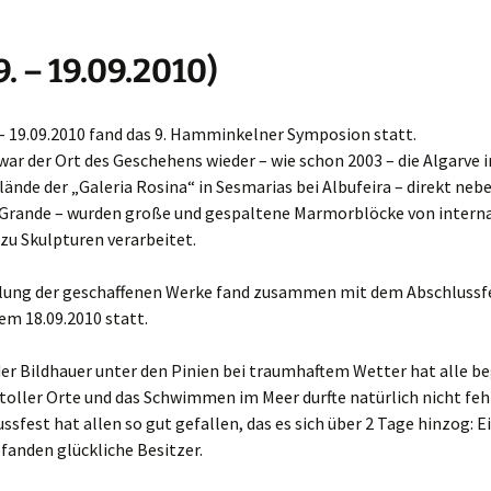
4. Hamminkelner
Symposion
9. – 19.09.2010)
5. Hamminkelner
Symposion
– 19.09.2010 fand das 9. Hamminkelner Symposion statt.
war der Ort des Geschehens wieder – wie schon 2003 – die Algarve i
6. Hamminkelner
Symposion
ände der „Galeria Rosina“ in Sesmarias bei Albufeira – direkt ne
 Grande – wurden große und gespaltene Marmorblöcke von intern
7. Hamminkelner
zu Skulpturen verarbeitet.
Symposion
llung der geschaffenen Werke fand zusammen mit dem Abschlussf
8. Hamminkelner
Symposion
em 18.09.2010 statt.
9. Hamminkelner
der Bildhauer unter den Pinien bei traumhaftem Wetter hat alle be
Symposion
toller Orte und das Schwimmen im Meer durfte natürlich nicht feh
ssfest hat allen so gut gefallen, das es sich über 2 Tage hinzog: E
10. Hamminkelner
Symposion
fanden glückliche Besitzer.