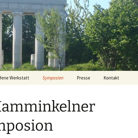
fene Werkstatt
Symposien
Presse
Kontakt
1. Hamminkelner
Symposion
Hamminkelner
2. Hamminkelner
Symposion
mposion
3. Hamminkelner
Symposion